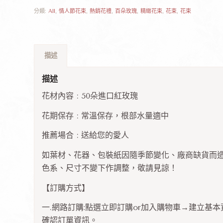
分類:
All
,
情人節花束
,
熱銷花禮
,
百朵玫瑰
,
精緻花束
,
花束
,
花束
描述
描述
花材內容 : 50朵進口紅玫瑰
花期保存 : 常溫保存，根部水量適中
推薦場合 : 送給您的愛人
如葉材、花器、包裝紙因隨季節變化、廠商缺貨而
色系、尺寸不變下作調整，敬請見諒！
【訂購方式】
一.網路訂購:點選立即訂購or加入購物車→建立基
確認訂單資訊。