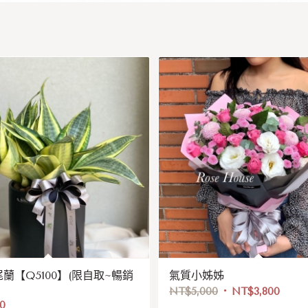
蘭【Q5100】(限自取~暢銷
氣質小姊姊
NT$
5,000
NT$
3,800
00