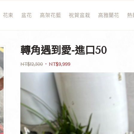
花束
盆花
高架花籃
祝賀盆栽
高雅蘭花
熱
轉角遇到愛-進口50
NT$
12,500
NT$
9,999