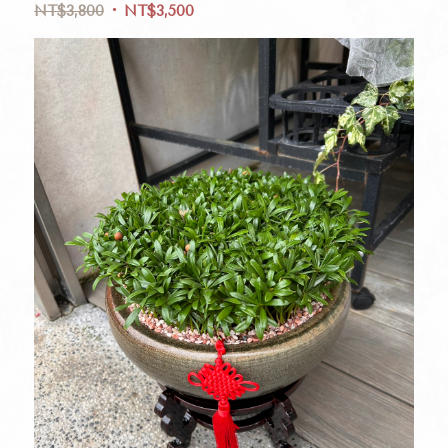
NT$
3,800
NT$
3,500