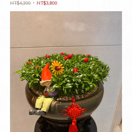
NT$
4,200
NT$
3,800