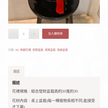
加入購物車
分類:
All
,
熱銷花禮
,
祝賀盆栽
,
祝賀盆栽
,
長綠盆栽
描述
描述
花禮規格 : 組合發財盆栽高約20寬約30
花材內容 : 桌上盆栽(每一棵植物長相不同,能接受
才下單)