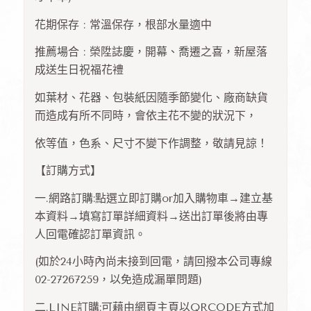
花期保存 : 常溫保存，根部水量適中
推薦場合 : 榮陞誌慶，開幕、喬遷之喜，新屋落
成送生日祝福花禮
如葉材、花器、包裝紙因隨季節變化、廠商缺貨
而造成有所不同時，會依主花不變的狀況下，
依等值，色系、尺寸不變下作調整，敬請見諒！
【訂購方式】
一.網路訂購:點選立即訂購or加入購物車→建立基
本資料→填寫訂單詳細資料→送出訂單後將由專
人回電確認訂單資訊。
(如於24小時內尚未接到回電，請回撥本公司專線
02-27267259，以免造成漏單問題)
二.LINE訂購:可藉由網頁主頁以QRCODE方式加