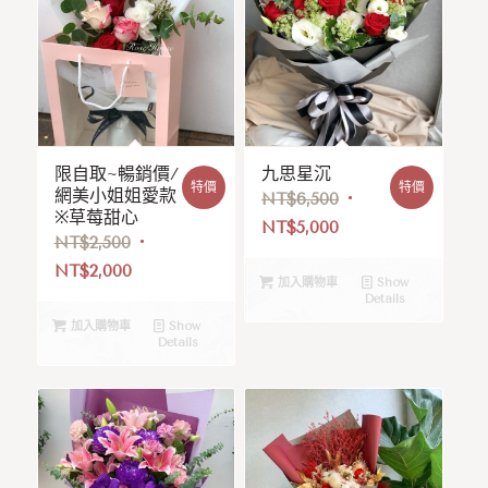
限自取~暢銷價/
九思星沉
特價
特價
網美小姐姐愛款
NT$
6,500
※草莓甜心
NT$
5,000
NT$
2,500
NT$
2,000
加入購物車
Show
Details
加入購物車
Show
Details