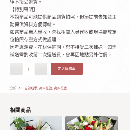
律不接受退貨。
【特別聲明】
本館商品可能提供商品到貨拍照，但須提前告知並主
動提供資料方便傳輸。
如遇商品無人簽收，會找相關人員代收或現場擺放定
位拍照存證方式做處理。
因考慮運費、花材保鮮期，怒不接受二次補送，如需
補送需酌收第二次運送費，會再因地點另外估價。
加入購物車
分類:
All
,
告別追思
,
高架花籃
,
高架花籃
相關商品