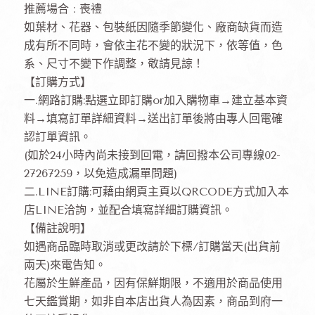
推薦場合 : 喪禮
如葉材、花器、包裝紙因隨季節變化、廠商缺貨而造
成有所不同時，會依主花不變的狀況下，依等值，色
系、尺寸不變下作調整，敬請見諒！
【訂購方式】
一.網路訂購:點選立即訂購or加入購物車→建立基本資
料→填寫訂單詳細資料→送出訂單後將由專人回電確
認訂單資訊。
(如於24小時內尚未接到回電，請回撥本公司專線02-
27267259，以免造成漏單問題)
二.LINE訂購:可藉由網頁主頁以QRCODE方式加入本
店LINE洽詢，並配合填寫詳細訂購資訊。
【備註說明】
如遇商品臨時取消或更改請於下標/訂購當天(出貨前
兩天)來電告知。
花屬於生鮮產品，因有保鮮期限，不適用於商品使用
七天鑑賞期，如非自本店出貨人為因素，商品到府一