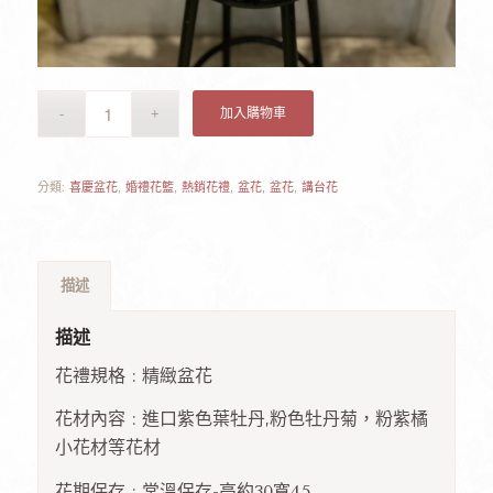
加入購物車
分類:
喜慶盆花
,
婚禮花籃
,
熱銷花禮
,
盆花
,
盆花
,
講台花
描述
描述
花禮規格 : 精緻盆花
花材內容 : 進口紫色葉牡丹,粉色牡丹菊，粉紫橘
小花材等花材
花期保存 : 常溫保存-高約30寬45