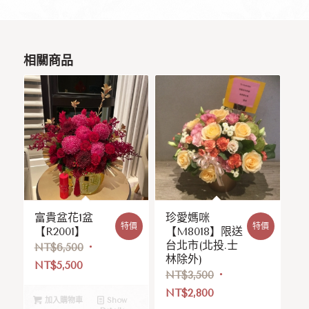
相關商品
富貴盆花1盆
珍愛媽咪
特價
特價
【R2001】
【M8018】限送
台北市(北投.士
NT$
6,500
林除外)
NT$
5,500
NT$
3,500
NT$
2,800
加入購物車
Show