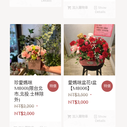
Details
加入購物車
Show
Details
珍愛媽咪
愛媽咪盆花1盆
特價
特價
M8001(限台北
【M8006】
市,北投.士林除
NT$
3,500
外)
NT$
3,000
NT$
2,200
NT$
2,000
加入購物車
Show
Details