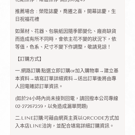
推薦場合 : 榮陞誌慶，喬遷之喜，開幕誌慶，生
日祝福花禮
如葉材、花器、包裝紙因隨季節變化、廠商缺貨
而造成有所不同時，會依主花不變的狀況下，依
等值，色系、尺寸不變下作調整，敬請見諒！
【訂購方式】
一.網路訂購:點選立即訂購or加入購物車→建立基
本資料→填寫訂單詳細資料→送出訂單後將由專
人回電確認訂單資訊。
(如於24小時內尚未接到回電，請回撥本公司專線
02-27267259，以免造成漏單問題)
二.LINE訂購:可藉由網頁主頁以QRCODE方式加
入本店LINE洽詢，並配合填寫詳細訂購資訊。