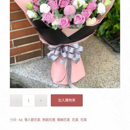
加入購物車
分類:
All
,
情人節花束
,
熱銷花禮
,
精緻花束
,
花束
,
花束