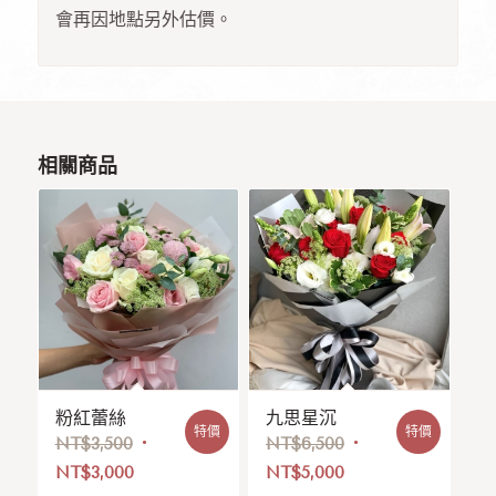
會再因地點另外估價。
相關商品
粉紅蕾絲
九思星沉
特價
特價
NT$
3,500
NT$
6,500
NT$
3,000
NT$
5,000