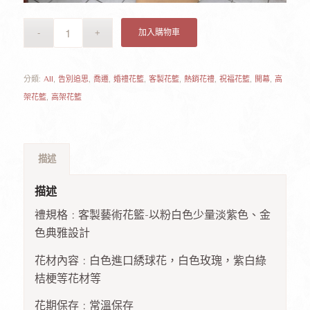
加入購物車
分類:
All
,
告別追思
,
喬遷
,
婚禮花籃
,
客製花籃
,
熱銷花禮
,
祝福花籃
,
開幕
,
高
架花籃
,
高架花籃
描述
描述
禮規格 : 客製藝術花籃-以粉白色少量淡紫色、金
色典雅設計
花材內容 : 白色進口綉球花，白色玫瑰，紫白綠
桔梗等花材等
花期保存 : 常溫保存