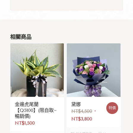
相關商品
金邊虎尾蘭
黛娜
特價
【Q5100】(限自取~
NT$
4,500
暢銷價)
NT$
3,800
NT$
1,500