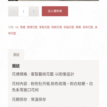
加入購物車
分類:
All
,
喬遷
,
婚禮花籃
,
客製花籃
,
熱銷花禮
,
祝福花籃
,
開幕
,
高架花籃
,
高
架花籃
描述
描述
花禮規格 : 客製藝術花籃-以粉紫設計
花材內容 : 粉色牡丹菊,粉色玫瑰，粉白桔梗，白
色系等進口花材
花期保存 : 常溫保存