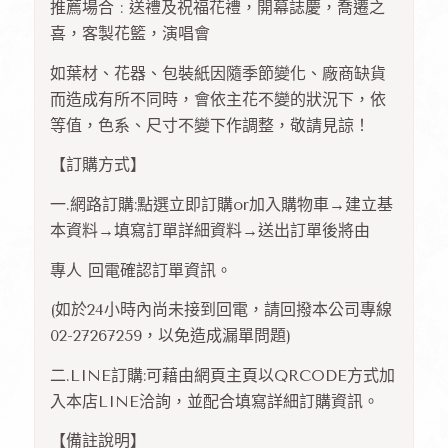
推薦場合 : 送禮及祝福花禮，開幕誌慶，喬遷之
喜，客製花籃，演唱會
如葉材、花器、包裝紙因隨季節變化、廠商缺貨
而造成有所不同時，會依主花不變的狀況下，依
等值，色系、尺寸不變下作調整，敬請見諒！
【訂購方式】
一.網路訂購:點選立即訂購or加入購物車→建立基
本資料→填寫訂單詳細資料→送出訂單後將由
專人 回電確認訂單資訊。
(如於24小時內尚未接到回電，請回撥本公司專線
02-27267259，以免造成漏單問題)
二.LINE訂購:可藉由網頁主頁以QRCODE方式加
入本店LINE洽詢，並配合填寫詳細訂購資訊。
【備註說明】