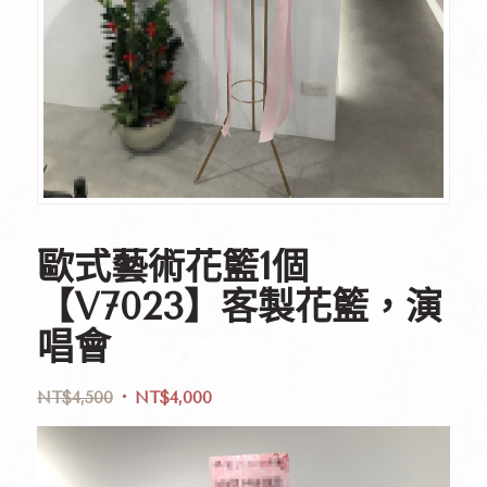
歐式藝術花籃1個
【V7023】客製花籃，演
唱會
NT$
4,500
NT$
4,000