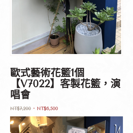
歐式藝術花籃1個
【V7022】客製花籃，演
唱會
NT$
7,200
NT$
6,500