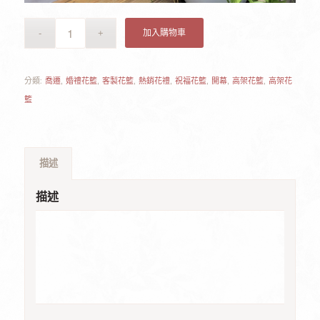
加入購物車
分類:
喬遷
,
婚禮花籃
,
客製花籃
,
熱銷花禮
,
祝福花籃
,
開幕
,
高架花籃
,
高架花
籃
描述
描述