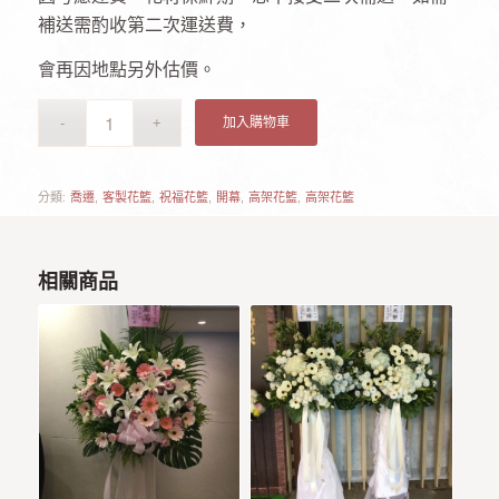
補送需酌收第二次運送費，
會再因地點另外估價。
加入購物車
分類:
喬遷
,
客製花籃
,
祝福花籃
,
開幕
,
高架花籃
,
高架花籃
相關商品