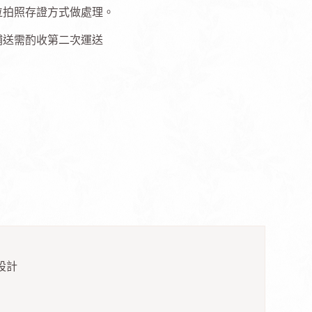
位拍照存證方式做處理。
補送需酌收第二次運送
設計