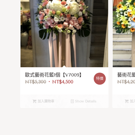
歐式藝術花籃1個【V7009】
藝術花籃
特價
NT$
5,300
NT$
4,500
NT$
4,2
加入購物車
Show Details
加