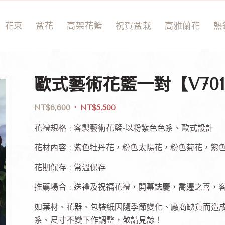
花束
盆花
高架花籃
祝賀盆栽
高雅蘭花
熱
歐式藝術花籃一對【V701
NT$
6,600
NT$
5,500
花禮規格 : 客製藝術花籃-以粉紫色色系、歐式設計
花材內容 : 紫色牡丹花，粉色太陽花，粉色菊花，紫
花期保存 : 常溫保存
推薦場合 : 送禮及祝福花禮，開幕誌慶，喬遷之喜，
如葉材、花器、包裝紙因隨季節變化、廠商缺貨而造
系、尺寸不變下作調整，敬請見諒！