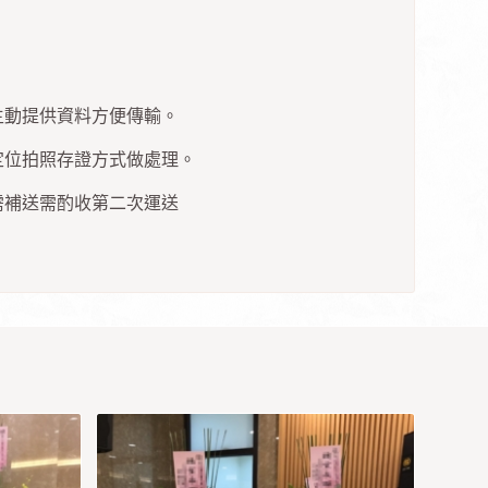
主動提供資料方便傳輸。
定位拍照存證方式做處理。
需補送需酌收第二次運送