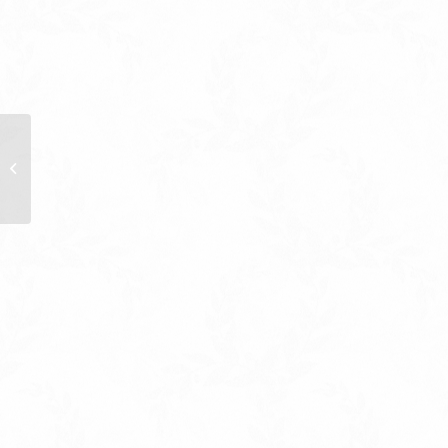
歐式藝術花籃一對
【V7010】