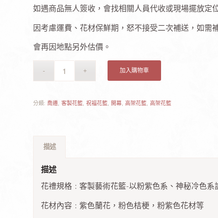
如遇商品無人簽收，會找相關人員代收或現場擺放定
因考慮運費、花材保鮮期，怒不接受二次補送，如需
會再因地點另外估價。
加入購物車
分類:
喬遷
,
客製花籃
,
祝福花籃
,
開幕
,
高架花籃
,
高架花籃
描述
描述
花禮規格 : 客製藝術花籃-以粉紫色系、神秘冷色系
花材內容 : 紫色蘭花，粉色桔梗，粉紫色花材等