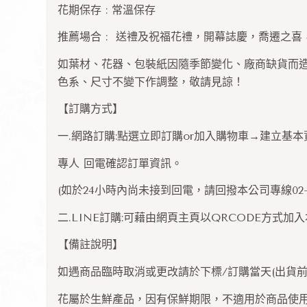
花期保存 : 常溫保存
推薦場合 : 送禮及祝福花禮，開幕誌慶，喬遷之
如葉材、花器、包裝紙因隨季節變化、廠商缺貨而
色系、尺寸不變下作調整，敬請見諒！
【訂購方式】
一.網路訂購:點選立即訂購or加入購物車→建立基
專人 回電確認訂單資訊。
(如於24小時內尚未接到回電，請回撥本公司專線02-2
二.LINE訂購:可藉由網頁主頁以QRCODE方式
【備註說明】
如遇商品臨時取消或更改請於下標/訂購當天(出貨前
花屬於生鮮產品，因有保鮮期限，不適用於商品使