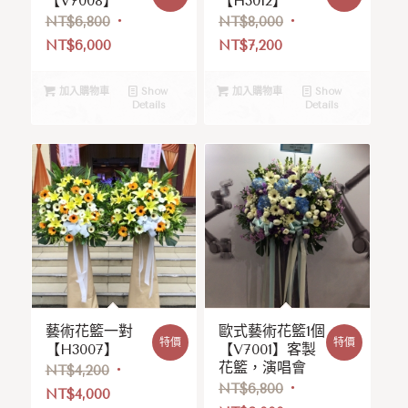
【V7008】
【H3012】
NT$
6,800
NT$
8,000
NT$
6,000
NT$
7,200
加入購物車
Show
加入購物車
Show
Details
Details
藝術花籃一對
歐式藝術花籃1個
特價
特價
【H3007】
【V7001】客製
花籃，演唱會
NT$
4,200
NT$
6,800
NT$
4,000