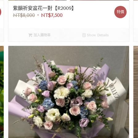
紫韻祈安盆花一對【R2009】
特價
NT$
8,000
NT$
7,500
加入購物車
Show Details