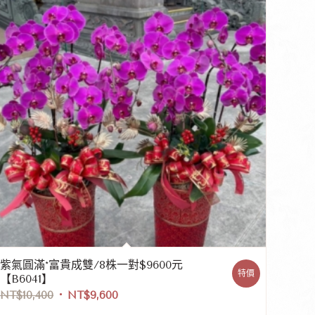
紫氣圓滿*富貴成雙/8株一對$9600元
特價
【B6041】
NT$
10,400
NT$
9,600