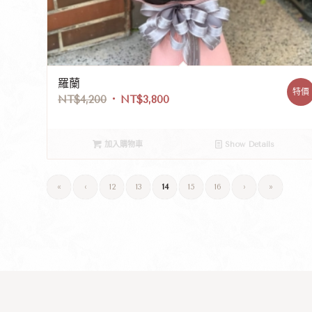
羅蘭
特價
NT$
4,200
NT$
3,800
加入購物車
Show Details
«
‹
12
13
14
15
16
›
»