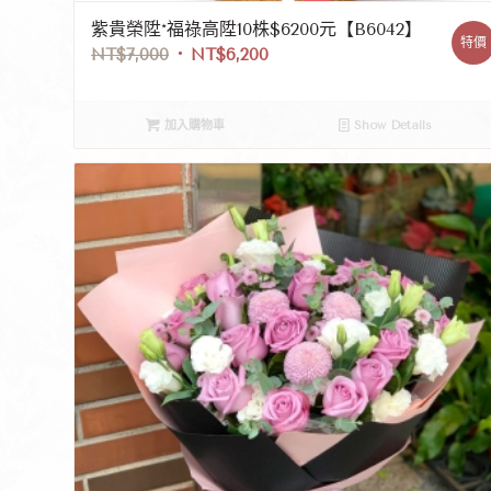
紫貴榮陞*福祿高陞10株$6200元【B6042】
特價
NT$
7,000
NT$
6,200
加入購物車
Show Details