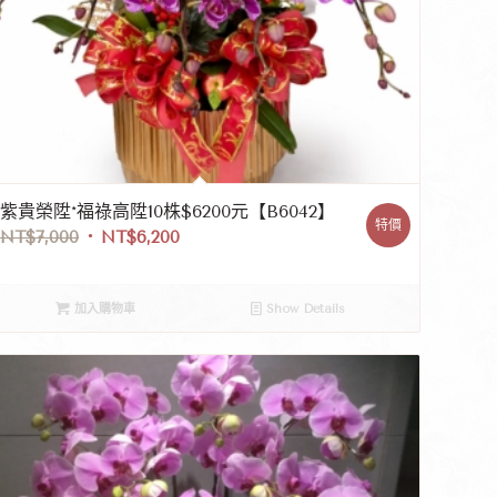
紫貴榮陞*福祿高陞10株$6200元【B6042】
特價
NT$
7,000
NT$
6,200
加入購物車
Show Details