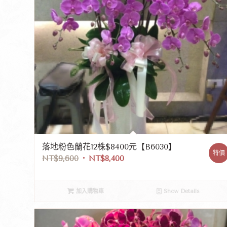
落地粉色蘭花12株$8400元【B6030】
特價
NT$
9,600
NT$
8,400
加入購物車
Show Details