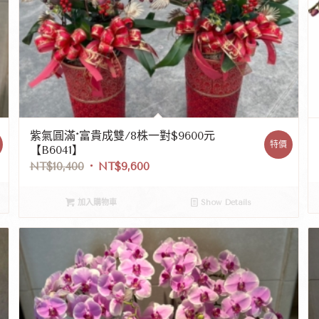
紫氣圓滿*富貴成雙/8株一對$9600元
特價
【B6041】
NT$
10,400
NT$
9,600
加入購物車
Show Details