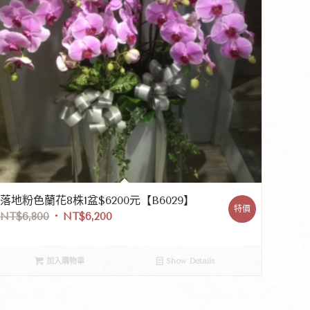
落地粉色蘭花8株1盆$6200元【B6029】
特價
NT$
6,800
NT$
6,200
加入購物車
Show Details