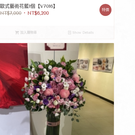
歐式藝術花籃1個【V7016】
特價
NT$
7,000
NT$
6,200
加入購物車
Show Details