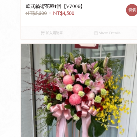
歐式藝術花籃1個【V7009】
特價
NT$
5,300
NT$
4,500
加入購物車
Show Details