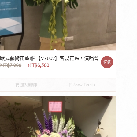
歐式藝術花籃1個【V7002】客製花籃，演唱會
特價
NT$
7,200
NT$
6,500
加入購物車
Show Details