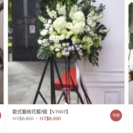
歐式藝術花籃1個【V7007】
特價
NT$
6,800
NT$
6,000