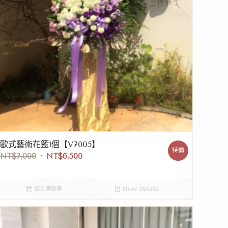
歐式藝術花籃1個【V7005】
特價
NT$
7,000
NT$
6,500
加入購物車
Show Details