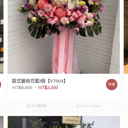
歐式藝術花籃1個【V7004】
特價
NT$
6,300
NT$
5,500
加入購物車
Show Details