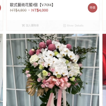
歐式藝術花籃1個【V7014】
特價
NT$
4,800
NT$
4,000
加入購物車
Show Details