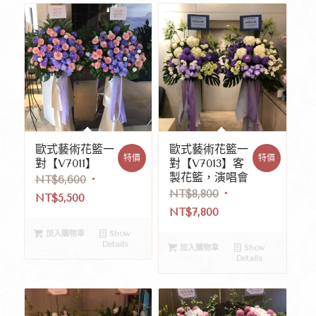
歐式藝術花籃一
歐式藝術花籃一
特價
特價
對【V7011】
對【V7013】客
製花籃，演唱會
NT$
6,600
NT$
8,800
NT$
5,500
NT$
7,800
加入購物車
Show
Details
加入購物車
Show
Details