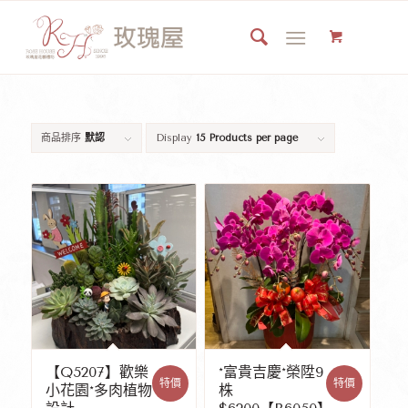
商品排序
默認
Display
15 Products per page
【Q5207】歡樂
*富貴吉慶*榮陞9
特價
特價
小花園*多肉植物
株