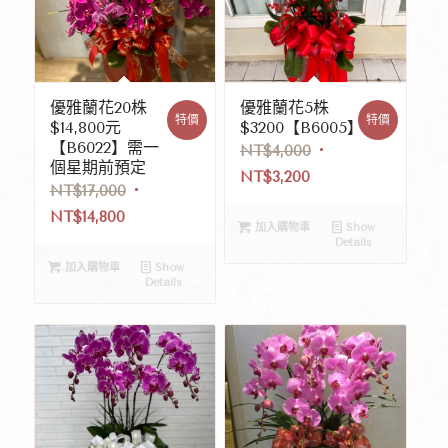
優雅蘭花20株
優雅蘭花5株
特價
特價
$14,800元
$3200【B6005】
【B6022】需一
NT$
4,000
個星期前預定
NT$
3,200
NT$
17,000
NT$
14,800
加入購物車
Show
Details
加入購物車
Show
Details