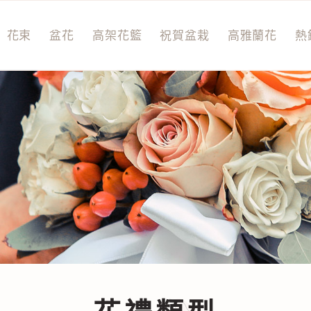
花束
盆花
高架花籃
祝賀盆栽
高雅蘭花
熱
花禮類型