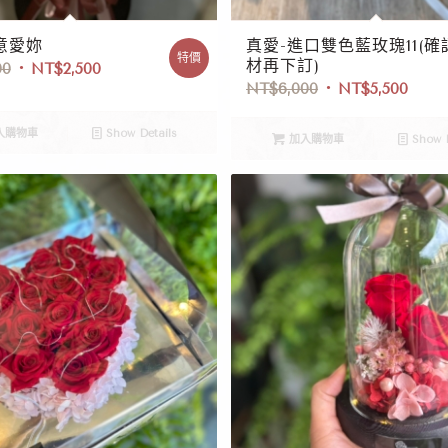
意愛妳
真愛-進口雙色藍玫瑰11(確
特價
材再下訂)
00
NT$
2,500
NT$
6,000
NT$
5,500
入購物車
Show Details
加入購物車
Show D