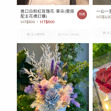
進口白粉紅玫瑰花-單朵(需搭
一心一
特價
配主花禮訂購)
NT$
3,2
NT$
800
NT$
600
加
加入購物車
Show Details