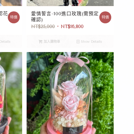
認花
愛情誓言-100進口玫瑰(需預定
特價
特價
確認)
NT$
25,000
NT$
16,800
etails
加入購物車
Show Details