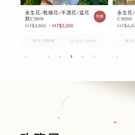
永生花/乾燥花/不凋花/盆花
永生花
特價
款C9011
C9010
NT$
3,800
NT$
3,500
NT$
4,5
加入購物車
Show Details
加
«
‹
3
4
5
6
7
›
»