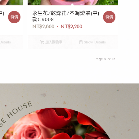
中)
永生花/乾燥花/不凋燈罩(中)
特價
特價
款C9008
NT$
2,600
NT$
2,200
etails
加入購物車
Show Details
Page 5 of 15