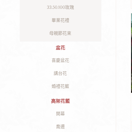
33.50.100玫瑰
畢業花禮
母親節花束
盆花
喜慶盆花
講台花
婚禮花籃
高架花籃
開幕
喬遷