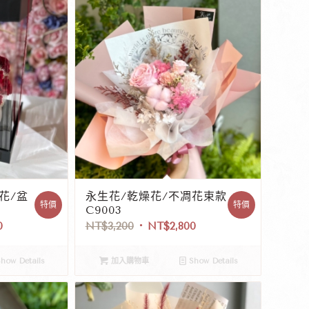
花/盆
永生花/乾燥花/不凋花束款
特價
特價
C9003
0
NT$
3,200
NT$
2,800
how Details
加入購物車
Show Details