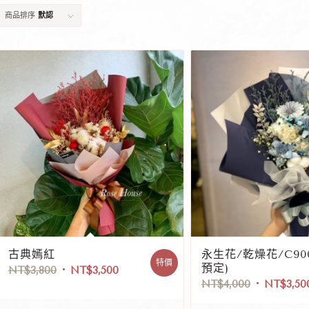
商品排序
默認
古典嫣紅
永生花/乾燥花/C900
特價
預定)
NT$
3,800
NT$
3,500
NT$
4,000
NT$
3,50