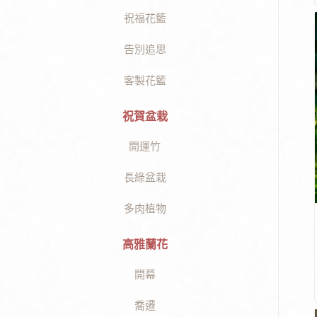
祝福花籃
告別追思
客製花籃
祝賀盆栽
開運竹
長綠盆栽
多肉植物
高雅蘭花
開幕
喬遷