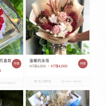
凋花盒款
溫暖的永恆
特價
特價
NT$
4,200
NT$
4,000
0
加入購物車
Show Details
how Details