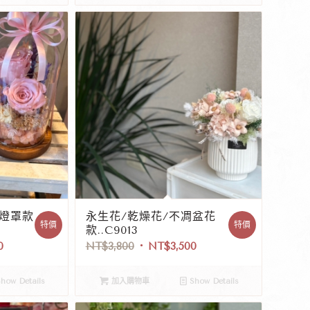
凋燈罩款
永生花/乾燥花/不凋盆花
特價
特價
款..C9013
0
NT$
3,800
NT$
3,500
how Details
加入購物車
Show Details