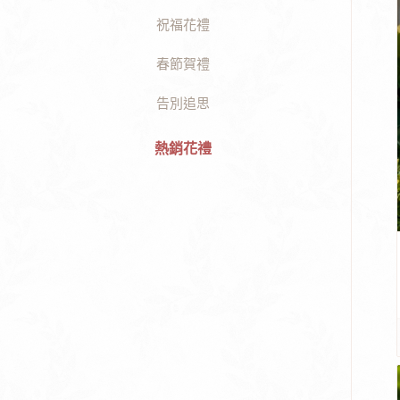
祝福花禮
春節賀禮
告別追思
熱銷花禮