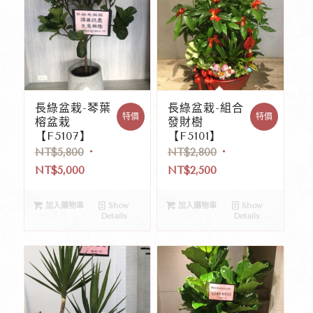
長綠盆栽-琴葉
長綠盆栽-組合
特價
特價
榕盆栽
發財樹
【F5107】
【F5101】
NT$
5,800
NT$
2,800
NT$
5,000
NT$
2,500
加入購物車
Show
加入購物車
Show
Details
Details